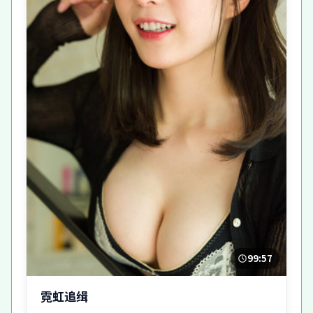
99:57
霓虹追缉