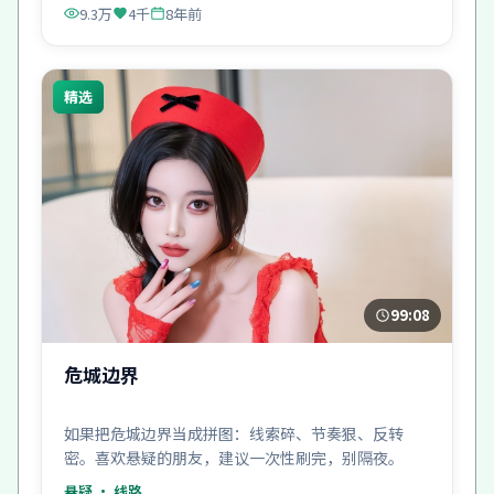
9.3万
4千
8年前
精选
99:08
危城边界
如果把危城边界当成拼图：线索碎、节奏狠、反转
密。喜欢悬疑的朋友，建议一次性刷完，别隔夜。
悬疑
· 线路