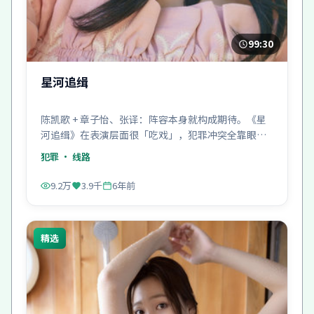
99:30
星河追缉
陈凯歌 + 章子怡、张译：阵容本身就构成期待。《星
河追缉》在表演层面很「吃戏」，犯罪冲突全靠眼神
顶住。
犯罪
· 线路
9.2万
3.9千
6年前
精选