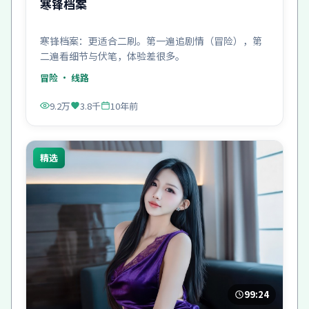
寒锋档案
寒锋档案：更适合二刷。第一遍追剧情（冒险），第
二遍看细节与伏笔，体验差很多。
冒险
· 线路
9.2万
3.8千
10年前
精选
99:24