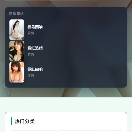
热播雷达
雾岛回响
爱情
霓虹追缉
爱情
霓虹回响
惊悚
热门分类