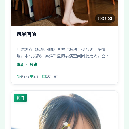
92:53
风暴回响
乌尔善在《风暴回响》里做了减法：少台词、多情
境；木村拓哉、易烊千玺的表演空间因此更大，喜剧
冲突也更刺。
喜剧
· 线路
9.3万
3.9千
10年前
热门