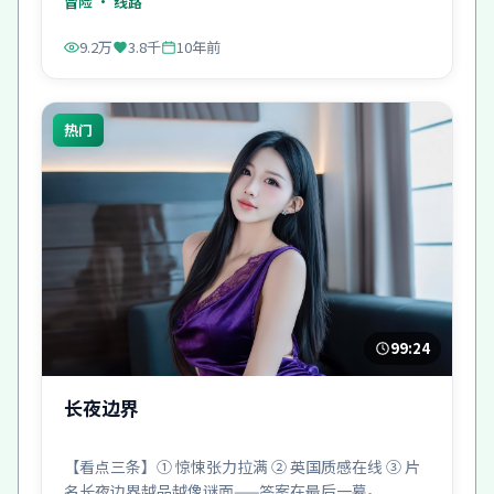
冒险
· 线路
9.2万
3.8千
10年前
热门
99:24
长夜边界
【看点三条】① 惊悚张力拉满 ② 英国质感在线 ③ 片
名长夜边界越品越像谜面——答案在最后一幕。