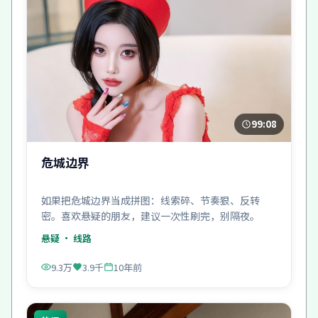
99:08
危城边界
如果把危城边界当成拼图：线索碎、节奏狠、反转
密。喜欢悬疑的朋友，建议一次性刷完，别隔夜。
悬疑
· 线路
9.3万
3.9千
10年前