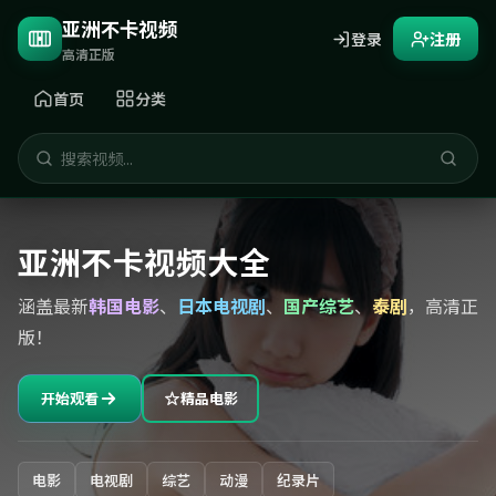
亚洲不卡视频
登录
注册
高清正版
首页
分类
亚洲不卡视频大全
涵盖最新
韩国电影
、
日本电视剧
、
国产综艺
、
泰剧
，高清正
版！
开始观看
精品电影
电影
电视剧
综艺
动漫
纪录片