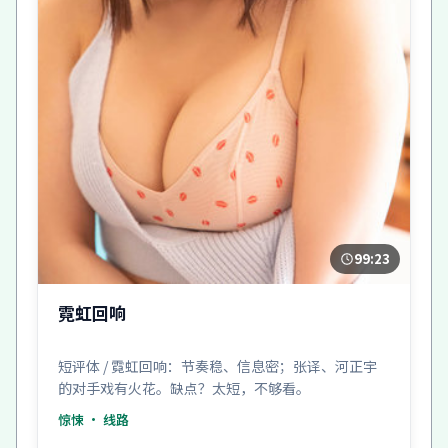
99:23
霓虹回响
短评体 / 霓虹回响：节奏稳、信息密；张译、河正宇
的对手戏有火花。缺点？太短，不够看。
惊悚
· 线路