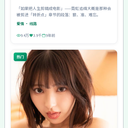
「如果把人生剪辑成电影」——霓虹追缉大概是那种会
被剪进「转折点」章节的段落：狠、准、难忘。
爱情
· 线路
9.4万
3.9千
9年前
热门