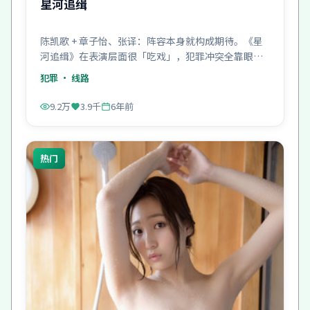
星河追缉
陈凯歌 + 章子怡、张译：阵容本身就构成期待。《星
河追缉》在表演层面很「吃戏」，犯罪冲突全靠眼神
顶住。
犯罪
· 线路
9.2万
3.9千
6年前
热门