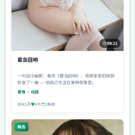
99:21
雾岛回响
一句话冷幽默：看完《雾岛回响》，我把家里的闹钟
检查了一遍——怕自己也活在某种叙事里。
爱情
· 线路
9.5万
4千
2年前
精选