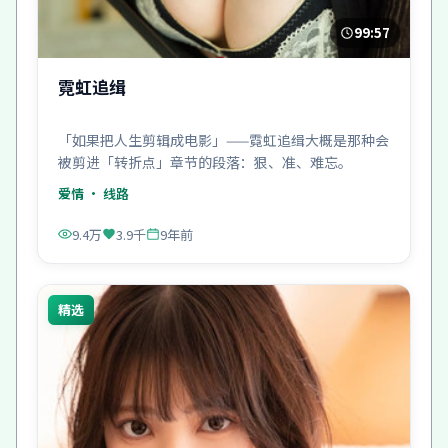
99:57
霓虹追缉
「如果把人生剪辑成电影」——霓虹追缉大概是那种会
被剪进「转折点」章节的段落：狠、准、难忘。
爱情
· 线路
9.4万
3.9千
9年前
精选