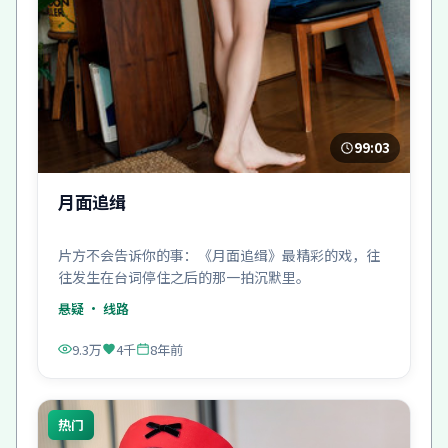
99:03
月面追缉
片方不会告诉你的事：《月面追缉》最精彩的戏，往
往发生在台词停住之后的那一拍沉默里。
悬疑
· 线路
9.3万
4千
8年前
热门