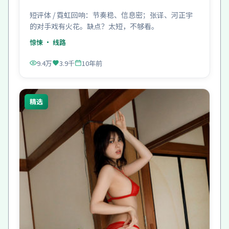
短评体 / 霓虹回响：节奏稳、信息密；张译、河正宇
的对手戏有火花。缺点？太短，不够看。
惊悚
· 线路
9.4万
3.9千
10年前
精选