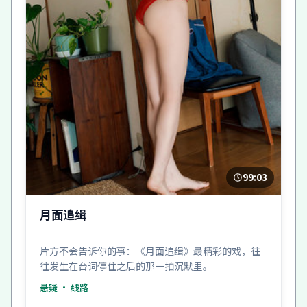
99:03
月面追缉
片方不会告诉你的事：《月面追缉》最精彩的戏，往
往发生在台词停住之后的那一拍沉默里。
悬疑
· 线路