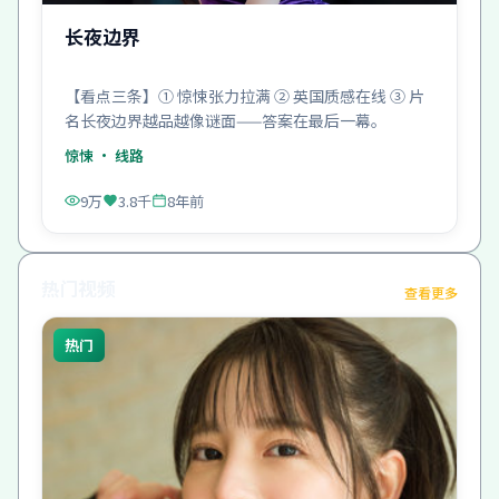
长夜边界
【看点三条】① 惊悚张力拉满 ② 英国质感在线 ③ 片
名长夜边界越品越像谜面——答案在最后一幕。
惊悚
· 线路
9万
3.8千
8年前
热门视频
查看更多
热门