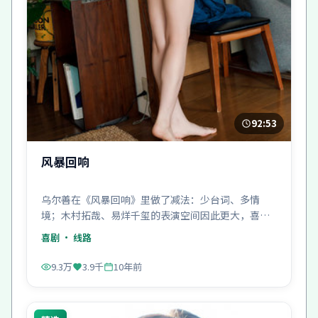
92:53
风暴回响
乌尔善在《风暴回响》里做了减法：少台词、多情
境；木村拓哉、易烊千玺的表演空间因此更大，喜剧
冲突也更刺。
喜剧
· 线路
9.3万
3.9千
10年前